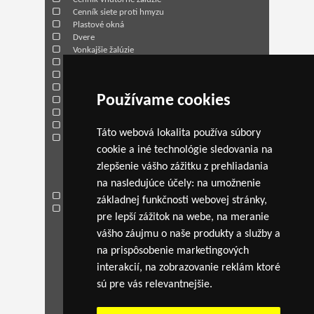
Cenník siete proti hmyzu
Plastové okná
Dvere
Vonkajšie žalúzie
Vnútorné žalúzie
Siete proti hmyzu
Parapety
Používame cookies
Garážové brány
Rolety
O spoločnosti
Táto webová lokalita používa súbory
Kontakt
cookie a iné technológie sledovania na
zlepšenie vášho zážitku z prehliadania
AKCIA
na nasledujúce účely:
na umožnenie
Cenová kalkulácia
základnej funkčnosti webovej stránky
,
Žalúzie a siete
pre lepší zážitok na webe
,
na meranie
vášho záujmu o naše produkty a služby a
Kontaktné údaje
na prispôsobenie marketingových
Adresa:
Hurbanova ulica č.1
interakcií
,
na zobrazovanie reklám ktoré
sú pre vás relevantnejšie
.
921 01 Piešťany
Telefón:
033 38 10 200