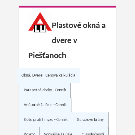
Plastové okná a
dvere v
Piešťanoch
Okná, Dvere - Cenová kalkulácia
Parapetné dosky - Cenník
Vnútorné žalúzie - Cenník
Siete proti hmyzu - Cenník
Garážové brány
Rolety
Vonkajšie žalúzie
O spoločnosti