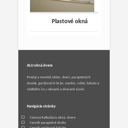
Plastové okná
ALU okná dvere
Predaj a montáž okien, dverí, parapetných
dosiek, garážových brán, markíz, roliet, žalúzie a
všetkého čo s oknami a dverami súvisí.
Navigácia stránky
Cenová Kalkulácia okná, dvere
Cenník parapetné dosky
Cenník vnútorné žalúzie