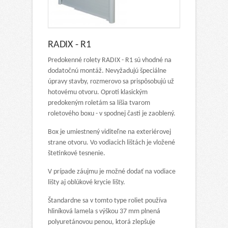
RADIX - R1
Predokenné rolety RADIX - R1 sú vhodné na
dodatočnú montáž. Nevyžadujú špeciálne
úpravy stavby, rozmerovo sa prispôsobujú už
hotovému otvoru. Oproti klasickým
predokeným roletám sa líšia tvarom
roletového boxu - v spodnej časti je zaoblený.
Box je umiestnený viditeľne na exteriérovej
strane otvoru. Vo vodiacich lištách je vložené
štetinkové tesnenie.
V prípade záujmu je možné dodať na vodiace
lišty aj oblúkové krycie lišty.
Štandardne sa v tomto type roliet používa
hliníková lamela s výškou 37 mm plnená
polyuretánovou penou, ktorá zlepšuje