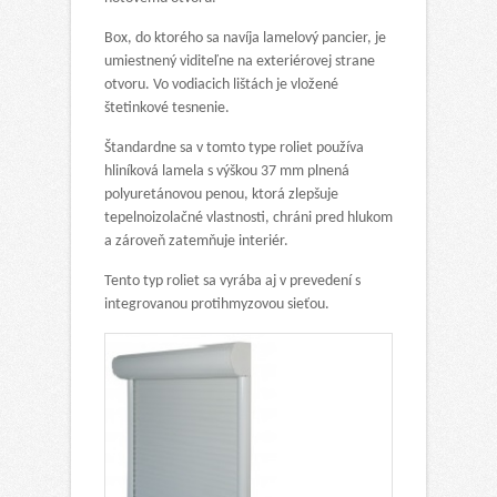
Box, do ktorého sa navíja lamelový pancier, je
umiestnený viditeľne na exteriérovej strane
otvoru. Vo vodiacich lištách je vložené
štetinkové tesnenie.
Štandardne sa v tomto type roliet používa
hliníková lamela s výškou 37 mm plnená
polyuretánovou penou, ktorá zlepšuje
tepelnoizolačné vlastnosti, chráni pred hlukom
a zároveň zatemňuje interiér.
Tento typ roliet sa vyrába aj v prevedení s
integrovanou protihmyzovou sieťou.