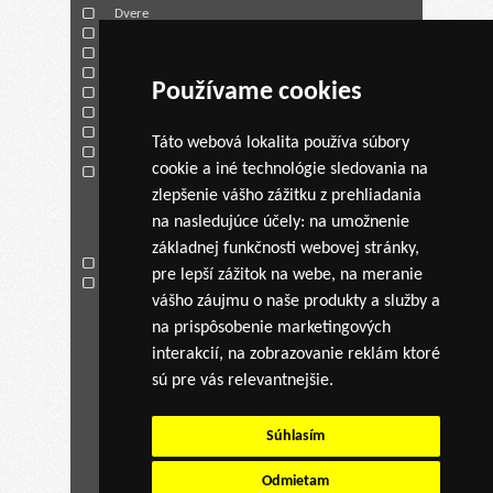
Dvere
Vonkajšie žalúzie
Vnútorné žalúzie
Siete proti hmyzu
Používame cookies
Parapety
Garážové brány
Rolety
Táto webová lokalita používa súbory
O spoločnosti
cookie a iné technológie sledovania na
Kontakt
zlepšenie vášho zážitku z prehliadania
AKCIA
na nasledujúce účely:
na umožnenie
základnej funkčnosti webovej stránky
,
Cenová kalkulácia
pre lepší zážitok na webe
,
na meranie
Žalúzie a siete
vášho záujmu o naše produkty a služby a
na prispôsobenie marketingových
Kontaktné údaje
interakcií
,
na zobrazovanie reklám ktoré
Adresa:
Hurbanova ulica č.1
sú pre vás relevantnejšie
.
921 01 Piešťany
Súhlasím
Telefón:
033 38 10 200
Mobil:
0917 738 247
Odmietam