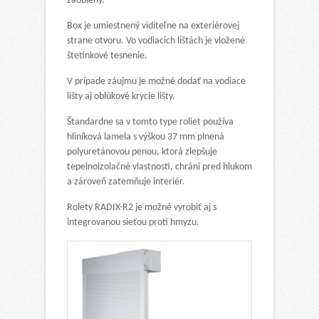
zaoblený.
Box je umiestnený viditeľne na exteriérovej
strane otvoru. Vo vodiacich lištách je vložené
štetinkové tesnenie.
V prípade záujmu je možné dodať na vodiace
lišty aj oblúkové krycie lišty.
Štandardne sa v tomto type roliet používa
hliníková lamela s výškou 37 mm plnená
polyuretánovou penou, ktorá zlepšuje
tepelnoizolačné vlastnosti, chráni pred hlukom
a zároveň zatemňuje interiér.
Rolety RADIX-R2 je možné vyrobiť aj s
integrovanou sieťou proti hmyzu.