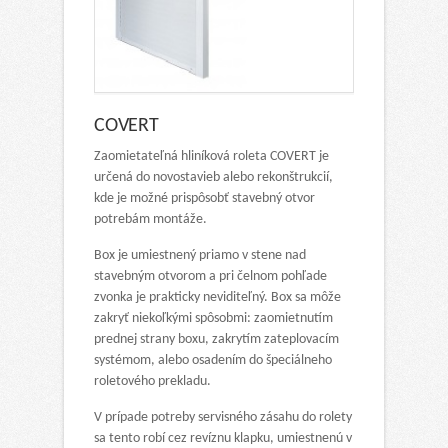
COVERT
Zaomietateľná hliníková roleta COVERT je
určená do novostavieb alebo rekonštrukcií,
kde je možné prispôsobť stavebný otvor
potrebám montáže.
Box je umiestnený priamo v stene nad
stavebným otvorom a pri čelnom pohľade
zvonka je prakticky neviditeľný. Box sa môže
zakryť niekoľkými spôsobmi: zaomietnutím
prednej strany boxu, zakrytím zateplovacím
systémom, alebo osadením do špeciálneho
roletového prekladu.
V prípade potreby servisného zásahu do rolety
sa tento robí cez revíznu klapku, umiestnenú v