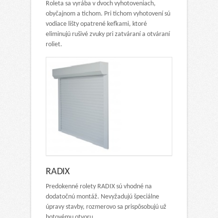
Roleta sa vyrába v dvoch vyhotoveniach,
obyčajnom a tichom. Pri tichom vyhotovení sú
vodiace lišty opatrené kefkami, ktoré
eliminujú rušivé zvuky pri zatváraní a otváraní
roliet.
RADIX
Predokenné rolety RADIX sú vhodné na
dodatočnú montáž. Nevyžadujú špeciálne
úpravy stavby, rozmerovo sa prispôsobujú už
hotovému otvoru.