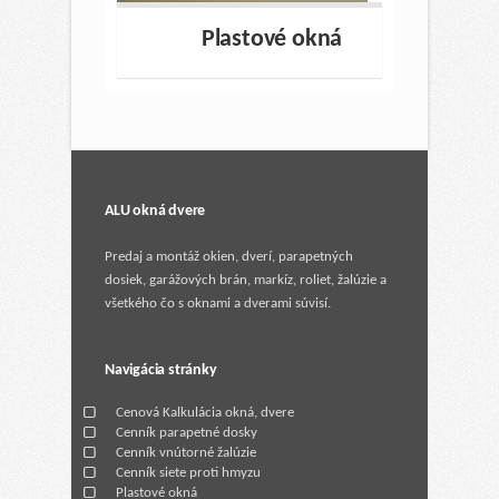
Plastové okná
ALU okná dvere
Predaj a montáž okien, dverí, parapetných
dosiek, garážových brán, markíz, roliet, žalúzie a
všetkého čo s oknami a dverami súvisí.
Navigácia stránky
Cenová Kalkulácia okná, dvere
Cenník parapetné dosky
Cenník vnútorné žalúzie
Cenník siete proti hmyzu
Plastové okná