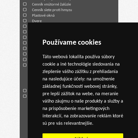
Cenník vnútorné žalúzie
Cenník siete proti hmyzu
Plastové okná
Dvere
Vonkajšie žalúzie
Vnútorné žalúzie
Siete proti hmyzu
Používame cookies
Parapety
Garážové brány
Rolety
Táto webová lokalita používa súbory
O spoločnosti
cookie a iné technológie sledovania na
Kontakt
zlepšenie vášho zážitku z prehliadania
na nasledujúce účely:
na umožnenie
AKCIA
základnej funkčnosti webovej stránky
,
Cenová kalkulácia
pre lepší zážitok na webe
,
na meranie
Žalúzie a siete
vášho záujmu o naše produkty a služby a
na prispôsobenie marketingových
Kontaktné údaje
interakcií
,
na zobrazovanie reklám ktoré
Adresa:
Hurbanova ulica č.1
sú pre vás relevantnejšie
.
921 01 Piešťany