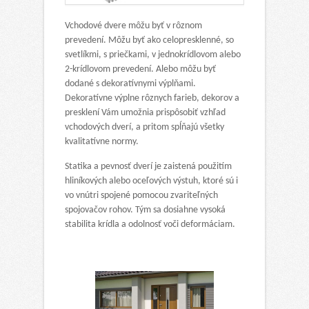
Vchodové dvere môžu byť v rôznom
prevedení. Môžu byť ako celopresklenné, so
svetlíkmi, s priečkami, v jednokrídlovom alebo
2-krídlovom prevedení. Alebo môžu byť
dodané s dekoratívnymi výplňami.
Dekoratívne výplne rôznych farieb, dekorov a
presklení Vám umožnia prispôsobiť vzhľad
vchodových dverí, a pritom spĺňajú všetky
kvalitatívne normy.
Statika a pevnosť dverí je zaistená použitím
hliníkových alebo oceľových výstuh, ktoré sú i
vo vnútri spojené pomocou zvariteľných
spojovačov rohov. Tým sa dosiahne vysoká
stabilita krídla a odolnosť voči deformáciam.