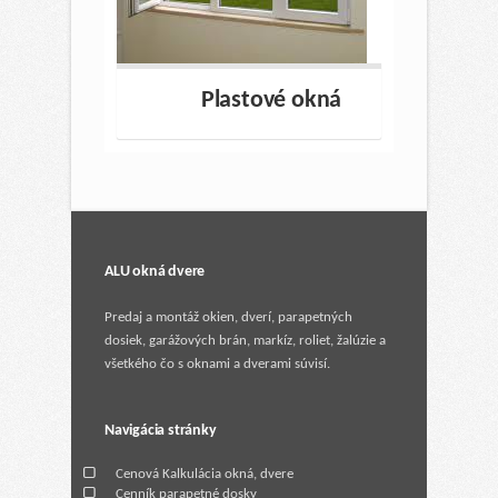
Plastové okná
ALU okná dvere
Predaj a montáž okien, dverí, parapetných
dosiek, garážových brán, markíz, roliet, žalúzie a
všetkého čo s oknami a dverami súvisí.
Navigácia stránky
Cenová Kalkulácia okná, dvere
Cenník parapetné dosky