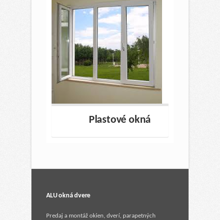
Plastové okná
ALU okná dvere
Predaj a montáž okien, dverí, parapetných