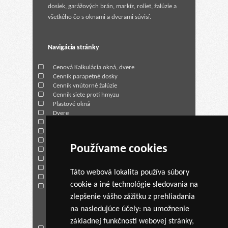
dosiek, garážových brán, markíz, roliet, žalúzie a
všetkého čo s oknami a dverami súvisí.
Navigácia stránky
Cenová Kalkulácia okná, dvere
Cenník parapetné dosky
Cenník vnútorné žalúzie
Cenník siete proti hmyzu
Plastové okná
Dvere
Vonkajšie žalúzie
Vnútorné žalúzie
Siete proti hmyzu
Používame cookies
Parapety
Garážové brány
Rolety
Táto webová lokalita používa súbory
O spoločnosti
cookie a iné technológie sledovania na
Kontakt
zlepšenie vášho zážitku z prehliadania
na nasledujúce účely:
na umožnenie
AKCIA
základnej funkčnosti webovej stránky
,